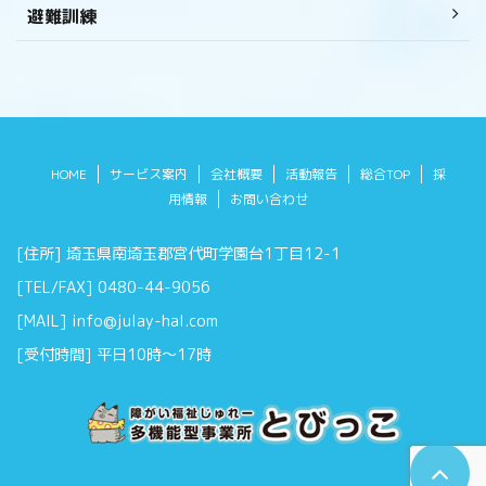
避難訓練
HOME
サービス案内
会社概要
活動報告
総合TOP
採
用情報
お問い合わせ
[住所] 埼玉県南埼玉郡宮代町学園台1丁目12-1
[TEL/FAX] 0480-44-9056
[MAIL] info@julay-hal.com
[受付時間] 平日10時～17時