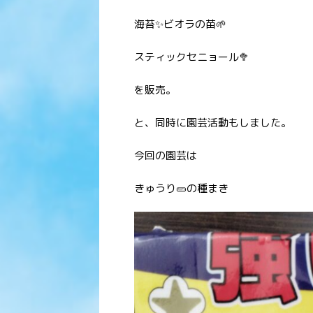
海苔✨ビオラの苗🌱
スティックセニョール🥦
を販売。
と、同時に園芸活動もしました。
今回の園芸は
きゅうり🥒の種まき