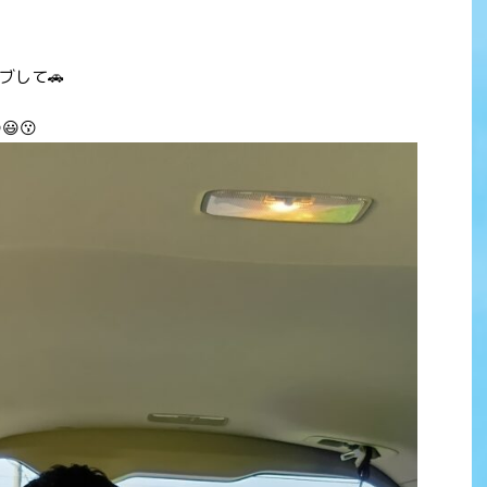
ブして🚗
😗