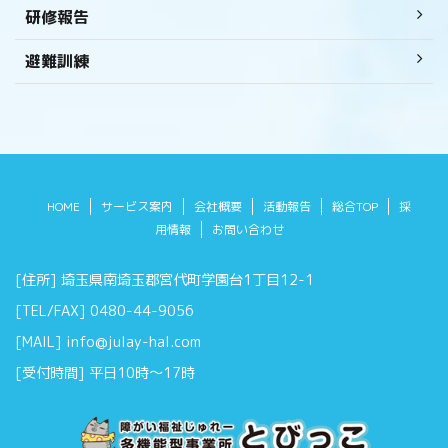
研修報告
避難訓練
HOME
サービス案内
会社概要
活動報告
総合TOP
採
用情報
お問い合わせ
[住所] 埼玉県南埼玉郡宮代町学園台1丁目12-1
[TEL/FAX] 0480-44-9056
[MAIL] info@julay-hal.com
[受付時間] 平日10時～17時