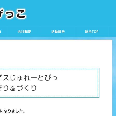
内
会社概要
活動報告
総合TOP
ビスじゅれーとびっ
🍙づくり
になりました。